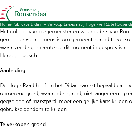
Ga naar de inhoud
Home
Publicatie Didam – Verkoop Enexis nabij Hogerwerf 11 te Roosend
Het college van burgemeester en wethouders van Roos
gemeente voornemens is om gemeentegrond te verkope
waarover de gemeente op dit moment in gesprek is met 
Hertogenbosch.
Aanleiding
De Hoge Raad heeft in het Didam-arrest bepaald dat ov
onroerend goed, waaronder grond, niet langer één op 
gegadigde of marktpartij moet een gelijke kans krijgen
gebruik/eigendom te krijgen.
Te verkopen grond