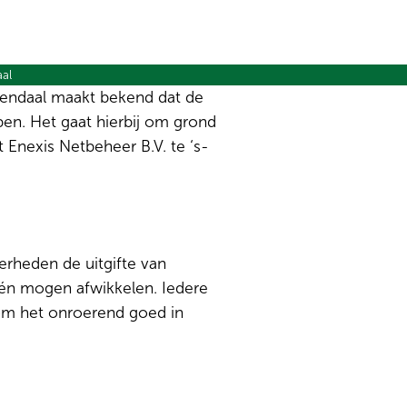
aal
endaal maakt bekend dat de
n. Het gaat hierbij om grond
Enexis Netbeheer B.V. te ‘s-
erheden de uitgifte van
één mogen afwikkelen. Iedere
 om het onroerend goed in