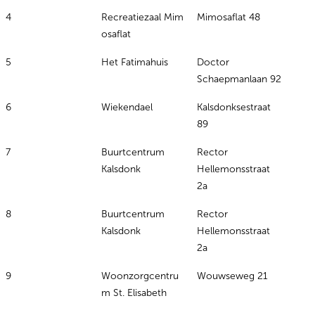
4
Recreatiezaal Mim
Mimosaflat 48
osaflat
5
Het Fatimahuis
Doctor
Schaepmanlaan 92
6
Wiekendael
Kalsdonksestraat
89
7
Buurtcentrum
Rector
Kalsdonk
Hellemonsstraat
2a
8
Buurtcentrum
Rector
Kalsdonk
Hellemonsstraat
2a
9
Woonzorgcentru
Wouwseweg 21
m St. Elisabeth