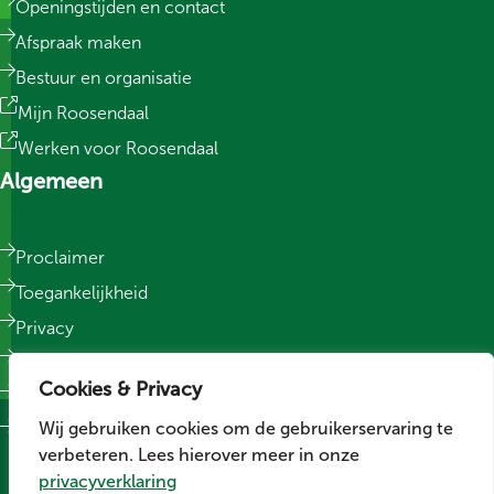
Openingstijden en contact
Afspraak maken
Bestuur en organisatie
Mijn Roosendaal
Werken voor Roosendaal
Algemeen
Proclaimer
Toegankelijkheid
Privacy
Responsible Disclosure
Cookies & Privacy
Sitemap
Wij gebruiken cookies om de gebruikerservaring te
Cookievoorkeuren wijzigen
verbeteren. Lees hierover meer in onze
Social media
privacyverklaring