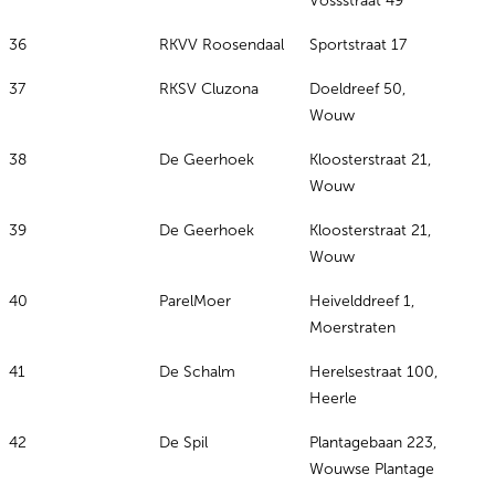
Vossstraat 49
36
RKVV Roosendaal
Sportstraat 17
37
RKSV Cluzona
Doeldreef 50,
Wouw
38
De Geerhoek
Kloosterstraat 21,
Wouw
39
De Geerhoek
Kloosterstraat 21,
Wouw
40
ParelMoer
Heivelddreef 1,
Moerstraten
41
De Schalm
Herelsestraat 100,
Heerle
42
De Spil
Plantagebaan 223,
Wouwse Plantage