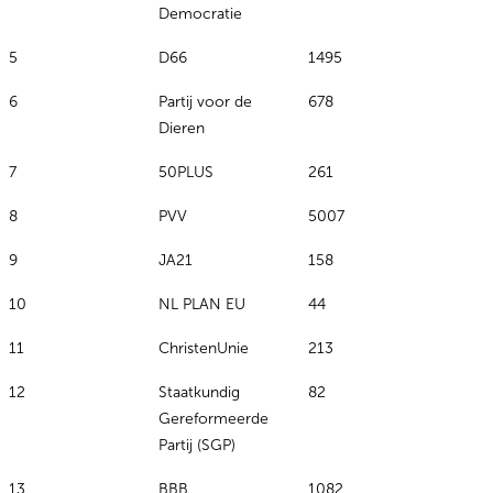
Democratie
5
D66
1495
6
Partij voor de
678
Dieren
7
50PLUS
261
8
PVV
5007
9
JA21
158
10
NL PLAN EU
44
11
ChristenUnie
213
12
Staatkundig
82
Gereformeerde
Partij (SGP)
13
BBB
1082