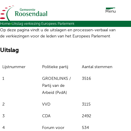
Ga naar de inhoud
Menu
Home
Uitslag verkiezing Europees Parlement
Op deze pagina vindt u de uitslagen en processen-verbaal van
de verkiezingen voor de leden van het Europees Parlement
Uitslag
Lijstnummer
Politieke partij
Aantal stemmen
1
GROENLINKS /
3516
Partij van de
Arbeid (PvdA)
2
VVD
3115
3
CDA
2492
4
Forum voor
534