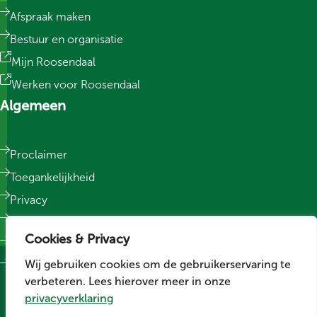
Afspraak maken
Bestuur en organisatie
Mijn Roosendaal
Werken voor Roosendaal
Algemeen
Proclaimer
Toegankelijkheid
Privacy
Responsible Disclosure
Cookies & Privacy
Sitemap
Wij gebruiken cookies om de gebruikerservaring te
Cookievoorkeuren wijzigen
verbeteren. Lees hierover meer in onze
Social media
privacyverklaring