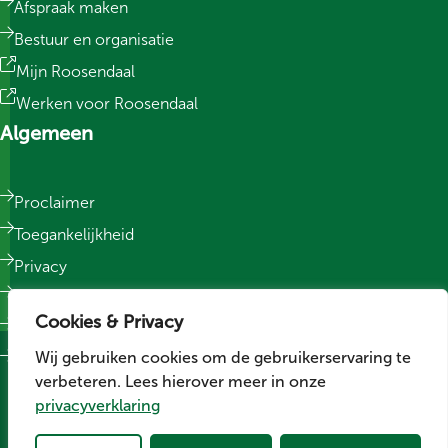
Afspraak maken
Bestuur en organisatie
Mijn Roosendaal
Werken voor Roosendaal
Algemeen
Proclaimer
Toegankelijkheid
Privacy
Responsible Disclosure
Cookies & Privacy
Sitemap
Wij gebruiken cookies om de gebruikerservaring te
Cookievoorkeuren wijzigen
verbeteren. Lees hierover meer in onze
Social media
privacyverklaring
Volg ons op LinkedIn
Volg ons op Facebook
Volg ons op Instagram