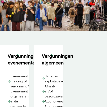
Vergunningen
Vergunningen
evenementen
algemeen
Evenement:
Horeca-
melding of
exploitatievergunning
vergunning?
Afhaal-
Evenement
en/of
organiseren
bezorgzaken
in de
Alcoholvergunning
gemeente
Alcoholvergunning