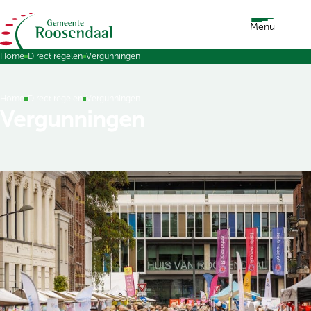
Ga naar de inhoud
Menu
Home
Direct regelen
Vergunningen
Home
Direct regelen
Vergunningen
Vergunningen