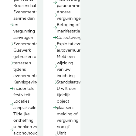
Roosendaal
paracommercieel
Evenement:
Andere
aanmelden
vergunningen
en
Betoging of
vergunning
manifestatie
aanvragen
Collectevergunning
Evenementenbeleid
Exploitatievergunning
Glaswerk
autoverhuur
gebruiken op
Meld een
terrassen
wijziging
tijdens
van uw
evenementen
inrichting
Kennisgeving
Standplaatsvergunning
incidentele
U wilt een
festiviteit
tijdelijk
Locaties
object
aanplakzuilen
plaatsen:
Tijdelijke
melding of
ontheffing
vergunning
schenken zwak-
nodig?
alcoholhoudende
Uitrit