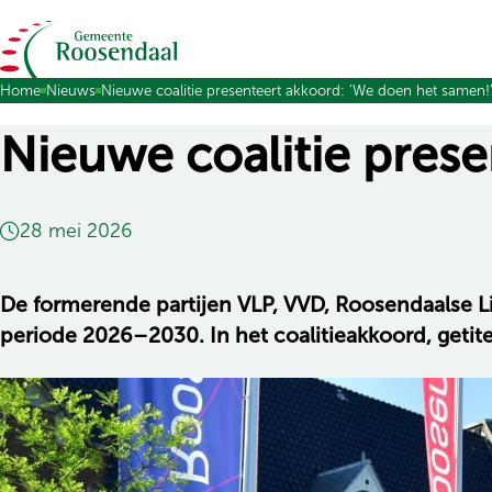
Ga naar de inhoud
Home
Nieuws
Nieuwe coalitie presenteert akkoord: ‘We doen het samen!
Nieuwe coalitie pres
28 mei 2026
De formerende partijen VLP, VVD, Roosendaalse L
periode 2026–2030. In het coalitieakkoord, getit