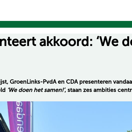
’
enteert akkoord: ‘We 
ijst, GroenLinks-PvdA en CDA presenteren vandaa
eld
‘We doen het samen!’
, staan zes ambities centr