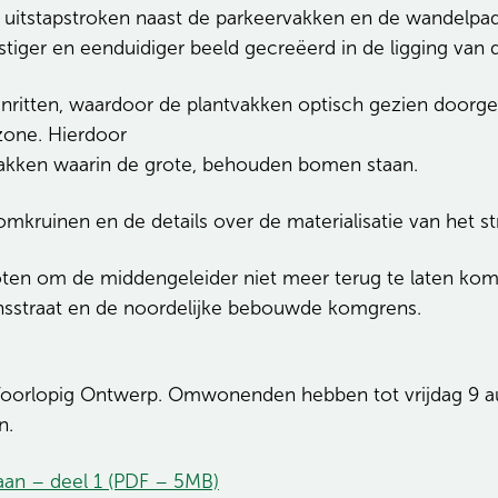
 uitstapstroken naast de parkeervakken en de wandelpad
tiger en eenduidiger beeld gecreëerd in de ligging van 
 inritten, waardoor de plantvakken optisch gezien doorg
zone. Hierdoor
akken waarin de grote, behouden bomen staan.
omkruinen en de details over de materialisatie van het 
ten om de middengeleider niet meer terug te laten ko
ensstraat en de noordelijke bebouwde komgrens.
 Voorlopig Ontwerp. Omwonenden hebben tot vrijdag 9 a
n.
an – deel 1 (PDF – 5MB)