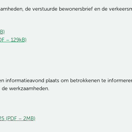
zaamheden, de verstuurde bewonersbrief en de verkeersm
B)
DF – 129kB)
n informatieavond plaats om betrokkenen te informeren 
ens de werkzaamheden.
025 (PDF – 2MB)