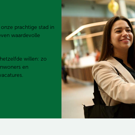
r onze prachtige stad in
 even waardevolle
hetzelfde willen: zo
inwoners en
vacatures.