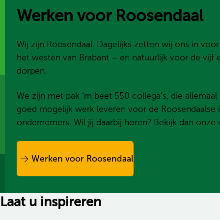
Werken voor Roosendaal
Wij zijn Roosendaal. Dagelijks zetten wij ons in voo
het westen van Brabant – en natuurlijk voor de vijf
dorpen.
We zijn met pak ‘m beet 550 collega’s, die allemaal 
goed mogelijk werk leveren voor de Roosendaalse 
ondernemers. Wil jij daarbij horen? Bekijk dan onze 
Werken voor Roosendaal
Laat u inspireren